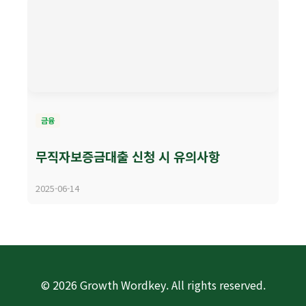
금융
무직자보증금대출 신청 시 유의사항
2025-06-14
© 2026 Growth Wordkey. All rights reserved.