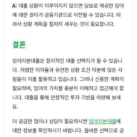
A:
대출 상환이 이루어지지 않으면 담보로 제공한 임야
에 대한 권리가 금융기관으로 이전될 수 있습니다. 따
라서 상환 계획을 철저히 세우는 것이 중요합니다.
결론
임야지분대출은 합리적인 대출 선택지가 될 수 있습니
다. 저렴한 이자율과 유연한 상환 조건 덕분에 많은 사
람들이 이를 활용하고 있습니다. 그러나 신중한 계획이
필요하며, 임야의 가치를 충분히 이해하고 접근해야 합
니다. 대출을 통해 안정적인 투자 기반을 마련해 보세
요.
더 궁금한 점이나 상담이 필요하시면
임야지분대출
에
대한 정보를 확인하시기 바랍니다. 올바른 선택으로 금