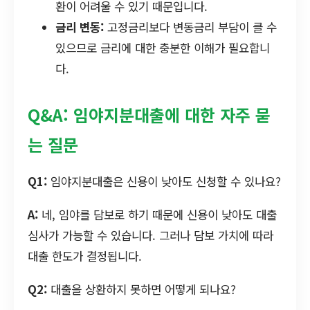
환이 어려울 수 있기 때문입니다.
금리 변동:
고정금리보다 변동금리 부담이 클 수
있으므로 금리에 대한 충분한 이해가 필요합니
다.
Q&A: 임야지분대출에 대한 자주 묻
는 질문
Q1:
임야지분대출은 신용이 낮아도 신청할 수 있나요?
A:
네, 임야를 담보로 하기 때문에 신용이 낮아도 대출
심사가 가능할 수 있습니다. 그러나 담보 가치에 따라
대출 한도가 결정됩니다.
Q2:
대출을 상환하지 못하면 어떻게 되나요?