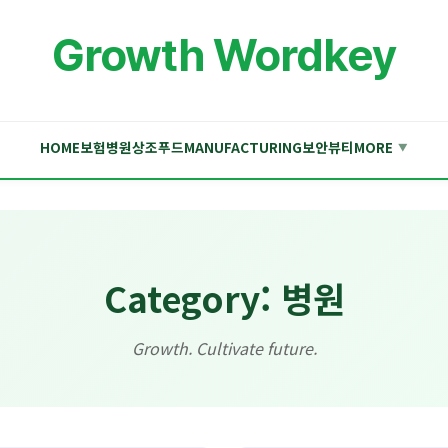
Growth Wordkey
HOME
보험
병원
상조
푸드
MANUFACTURING
보안
뷰티
MORE
▼
Category: 병원
Growth. Cultivate future.