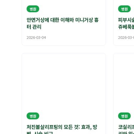
병원
병원
안면거상에 대한 이해와 미니거상 흉
피부시술
터 관리
쥬베룩
2026-03-04
2026-03-
병원
병원
처진볼살리프팅의 모든 것: 효과, 방
코실리프
법, 시술 비교
리와 일