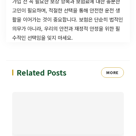
가입 전 꼭 필요한 보장 항목과 보험료에 대한 충분한
고민이 필요하며, 적절한 선택을 통해 안전한 운전 생
활을 이어가는 것이 중요합니다. 보험은 단순히 법적인
의무가 아니라, 우리의 안전과 재정적 안정을 위한 필
수적인 선택임을 잊지 마세요.
Related Posts
MORE