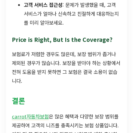
고객 서비스 접근성
: 문제가 발생했을 때, 고객
서비스가 얼마나 신속하고 친절하게 대응하는지
를 미리 알아보세요.
Price is Right, But Is the Coverage?
보험료가 저렴한 경우도 많은데, 보장 범위가 좁거나
제외된 경우가 많습니다. 보장을 받아야 하는 상황에서
전혀 도움을 받지 못하면 그 보험은 결국 소용이 없습
니다.
결론
carrot자동차보험
은 많은 혜택과 다양한 보장 범위를
제공하여 고객의 니즈를 충족시키는 보험 상품입니다.