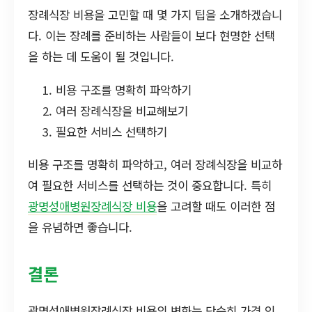
장례식장 비용을 고민할 때 몇 가지 팁을 소개하겠습니
다. 이는 장례를 준비하는 사람들이 보다 현명한 선택
을 하는 데 도움이 될 것입니다.
비용 구조를 명확히 파악하기
여러 장례식장을 비교해보기
필요한 서비스 선택하기
비용 구조를 명확히 파악하고, 여러 장례식장을 비교하
여 필요한 서비스를 선택하는 것이 중요합니다. 특히
광명성애병원장례식장 비용
을 고려할 때도 이러한 점
을 유념하면 좋습니다.
결론
광명성애병원장례식장 비용의 변화는 단순히 가격 인