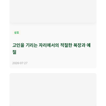
상조
고인을 기리는 자리에서의 적절한 복장과 예
절
2026-07-27