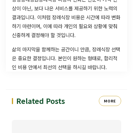
상이 아닌, 보다 나은 서비스를 제공하기 위한 노력의
결과입니다. 이처럼 장례식장 비용은 시간에 따라 변화
하기 마련이며, 이에 따라 개인의 필요와 상황에 맞춰
신중하게 결정해야 할 것입니다.
삶의 마지막을 함께하는 공간이니 만큼, 장례식장 선택
은 중요한 결정입니다. 본인이 원하는 형태로, 합리적
인 비용 안에서 최선의 선택을 하시길 바랍니다.
Related Posts
MORE