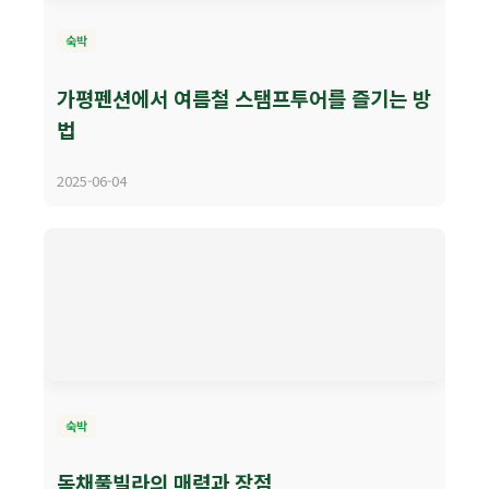
숙박
가평펜션에서 여름철 스탬프투어를 즐기는 방
법
2025-06-04
숙박
독채풀빌라의 매력과 장점