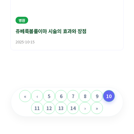
병원
쥬베룩볼륨이마 시술의 효과와 장점
2025-10-15
«
‹
5
6
7
8
9
10
11
12
13
14
›
»