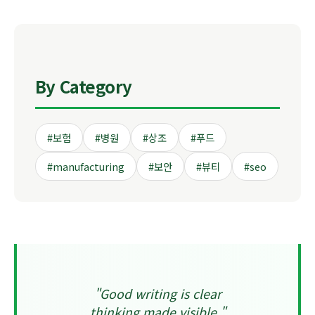
By Category
#보험
#병원
#상조
#푸드
#manufacturing
#보안
#뷰티
#seo
"Good writing is clear
thinking made visible."