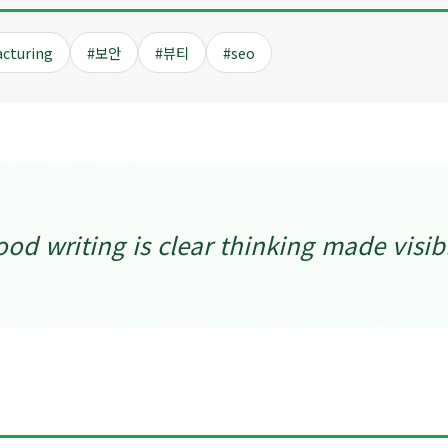
cturing
#보안
#뷰티
#seo
od writing is clear thinking made visib