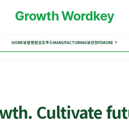
Growth Wordkey
HOME
보험
병원
상조
푸드
MANUFACTURING
보안
뷰티
MORE
▼
wth. Cultivate fut